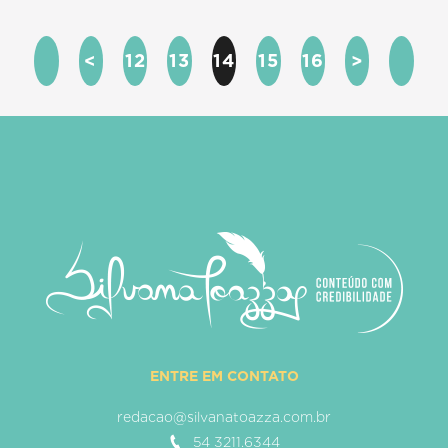
<
12
13
14
15
16
>
ENTRE EM CONTATO
redacao@silvanatoazza.com.br
54 3211.6344