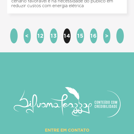
cenário favorável e na necessidade do público em
reduzir custos com energia elétrica
<
12
13
14
15
16
>
ENTRE EM CONTATO