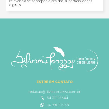
relevância se sobrepõe à era das superficialidades
digitais
ENTRE EM CONTATO
redacao@silvanatoazza.com.br
54 3211.6344
54 99119.1938