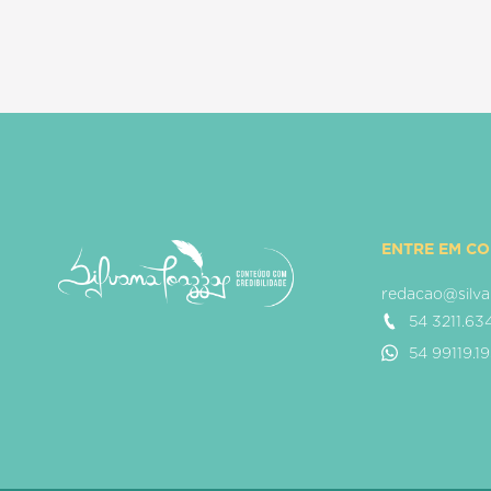
ENTRE EM C
redacao@silva
54 3211.63
54 99119.1