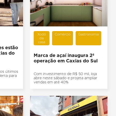
Xodó
Comércio
Gastronomia
da
casa
es estão
ias do
Marca de açaí inaugura 2ª
operação em Caxias do Sul
os últimos
Com investimento de R$ 50 mil, loja
erta para
abre neste sábado e projeta ampliar
vendas em até 40%