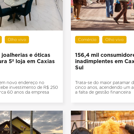
Olho vivo
Comércio
Olho vivo
joalherias e óticas
156,4 mil consumidor
ra 5ª loja em Caxias
inadimplentes em Cax
Sul
 em novo endereço no
Trata-se do maior patamar d
cebe investimento de R$ 250
cinco anos, acendendo um al
rca 60 anos da empresa
a falta de gestão financeira