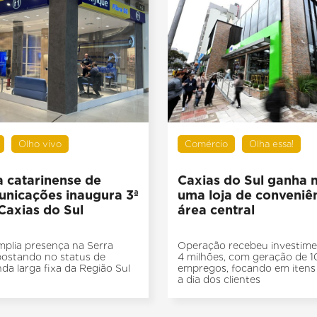
Olho vivo
Comércio
Olha essa!
 catarinense de
Caxias do Sul ganha 
unicações inaugura 3ª
uma loja de conveniê
Caxias do Sul
área central
mplia presença na Serra
Operação recebeu investim
ostando no status de
4 milhões, com geração de 1
da larga fixa da Região Sul
empregos, focando em itens 
a dia dos clientes