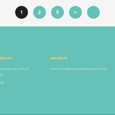
1
2
3
>
ONTATO
ANUNCIE
natoazza.com.br
comercial@silvanatoazza.com.br
44
938