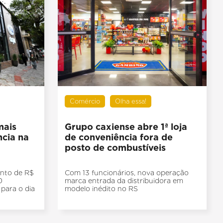
Comércio
Olha essa!
mais
Grupo caxiense abre 1ª loja
ncia na
de conveniência fora de
posto de combustíveis
ento de R$
Com 13 funcionários, nova operação
0
marca entrada da distribuidora em
para o dia
modelo inédito no RS