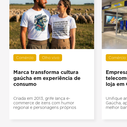
Comércio
Olho vivo
Comércio
Marca transforma cultura
Empresa
gaúcha em experiência de
telecom
consumo
loja em 
Criada em 2013, grife lança e-
Unifique a
commerce de itens com humor
Gaúcha, ap
regional e personagens próprios
melhor ban