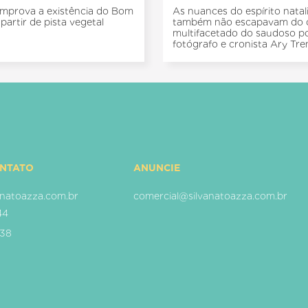
mprova a existência do Bom
As nuances do espírito natal
partir de pista vegetal
também não escapavam do 
multifacetado do saudoso p
fotógrafo e cronista Ary Tre
ONTATO
ANUNCIE
natoazza.com.br
comercial@silvanatoazza.com.br
44
938