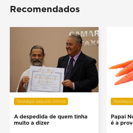
Recomendados
Nostalgia daquela crônica
Nostalgia
A despedida de quem tinha
Papai No
muito a dizer
é a prov