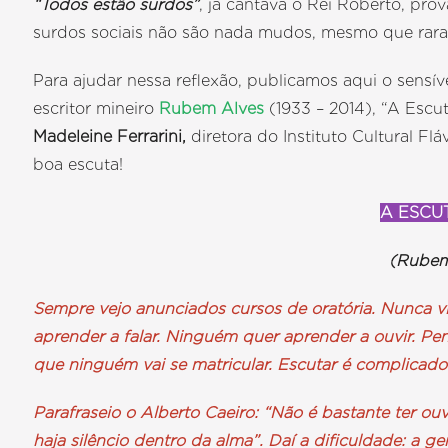
“Todos estão surdos”
, já cantava o Rei Roberto, p
surdos sociais não são nada mudos, mesmo que rara
Para ajudar nessa reflexão, publicamos aqui o sensíve
escritor mineiro
Rubem Alves
(1933 – 2014), “A Escut
Madeleine Ferrarini,
diretora do Instituto Cultural Flá
boa escuta!
A ESCU
(Rubem
Sempre vejo anunciados cursos de oratória. Nunca v
aprender a falar. Ninguém quer aprender a ouvir. Pe
que ninguém vai se matricular. Escutar é complicado 
Parafraseio o Alberto Caeiro: “Não é bastante ter ou
haja silêncio dentro da alma”. Daí a dificuldade: a 