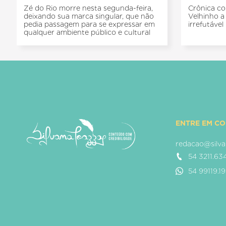
Zé do Rio morre nesta segunda-feira,
Crônica co
deixando sua marca singular, que não
Velhinho a 
pedia passagem para se expressar em
irrefutável
qualquer ambiente público e cultural
ENTRE EM C
redacao@silva
54 3211.63
54 99119.1