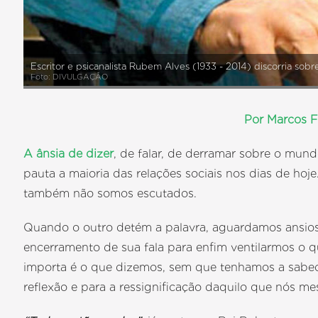
Escritor e psicanalista Rubem Alves (1933 - 2014) discorria sob
Foto: DIVULGAÇÃO
Por Marcos F
A ânsia de dizer
, de falar, de derramar sobre o mun
pauta a maioria das relações sociais nos dias de hoj
também não somos escutados.
Quando o outro detém a palavra, aguardamos ansi
encerramento de sua fala para enfim ventilarmos o 
importa é o que dizemos, sem que tenhamos a sabedor
reflexão e para a ressignificação daquilo que nós 