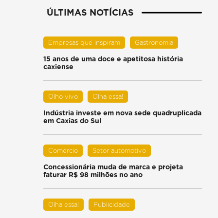
ÚLTIMAS NOTÍCIAS
Empresas que inspiram
Gastronomia
15 anos de uma doce e apetitosa história
caxiense
Olho vivo
Olha essa!
Indústria investe em nova sede quadruplicada
em Caxias do Sul
Comércio
Setor automotivo
Concessionária muda de marca e projeta
faturar R$ 98 milhões no ano
Olha essa!
Publicidade