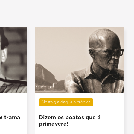
Nostalgia daquela crônica
em trama
Dizem os boatos que é
primavera!