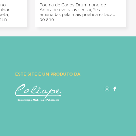
ino
Poema de Carlos Drummond de
olhar
Andrade evoca as sensações
oeta,
emanadas pela mais poética estação
ntin
do ano
ESTE SITE É UM PRODUTO DA