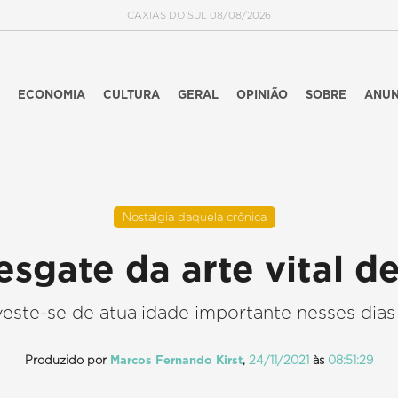
CAXIAS DO SUL 08/08/2026
ECONOMIA
CULTURA
GERAL
OPINIÃO
SOBRE
ANUN
Nostalgia daquela crônica
esgate da arte vital d
veste-se de atualidade importante nesses dia
Produzido por
Marcos Fernando Kirst
,
24/11/2021
às
08:51:29