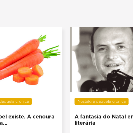
 daquela crônica
Nostalgia daquela crônica
el existe. A cenoura
A fantasia do Natal 
a...
literária