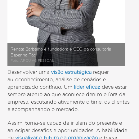
Renata Barbalho é fundadora e CEO da consultoria
Espanha Fácil
Foto: ARQUIVO PESSOAL
Desenvolver uma
visão estratégica
requer
autoconhecimento, análise de cenários e
aprendizado contínuo. Um
líder eficaz
deve estar
sempre atento ao que acontece dentro e fora da
empresa, escutando ativamente o time, os clientes
e acompanhando o mercado.
Assim, torna-se capaz de ir além do presente e
antecipar desafios e oportunidades. A habilidade
de
visualizar o futuro da organização
e traçar