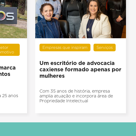
etor
Empresas que inspiram
Serviços
omotivo
Um escritório de advocacia
 marca
caxiense formado apenas por
ntos
mulheres
Com 35 anos de história, empresa
 25 anos
amplia atuação e incorpora área de
Propriedade Intelectual