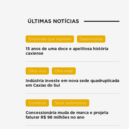
ÚLTIMAS NOTÍCIAS
Empresas que inspiram
Gastronomia
15 anos de uma doce e apetitosa história
caxiense
Olho vivo
Olha essa!
Indústria investe em nova sede quadruplicada
em Caxias do Sul
Comércio
Setor automotivo
Concessionária muda de marca e projeta
faturar R$ 98 milhões no ano