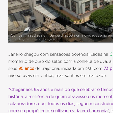
Companhia sediada em Garibaldi aposta em novidades e no en
Foto: Augusto Tomasi, divulgação
Janeiro chegou com sensações potencializadas na
C
momento de ouro do setor, com a colheita de uva, 
seus
95 anos
de trajetória, iniciada em 1931 com
73 p
não só uvas em vinhos, mas sonhos em realidade.
"Chegar aos 95 anos é mais do que celebrar o temp
história, a resiliência de quem atravessou os moment
colaboradores que, todos os dias, seguem construin
com seu propósito de cultivar a vida em harmonia"
,