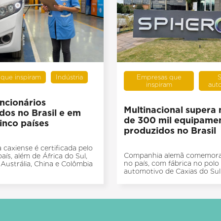
que inspiram
Indústria
Empresas que
S
inspiram
aut
uncionários
Multinacional supera
dos no Brasil e em
de 300 mil equipame
inco países
produzidos no Brasil
caxiense é certificada pelo
Companhia alemã comemora
ís, além de África do Sul,
no país, com fábrica no polo
 Austrália, China e Colômbia
automotivo de Caxias do Sul