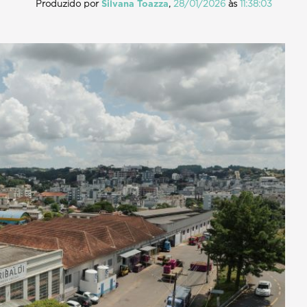
Produzido por
Silvana Toazza
,
28/01/2026
às
11:38:03