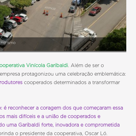
oturismo
ooperativa Vinícola Garibaldi
. Além de ser o
a empresa protagonizou uma celebração emblemática:
rodutores
cooperados determinados a transformar
o: é reconhecer a coragem dos que começaram essa
os mais difíceis e a união de cooperados e
do uma Garibaldi forte, inovadora e comprometida
 brinda o presidente da cooperativa, Oscar Ló.