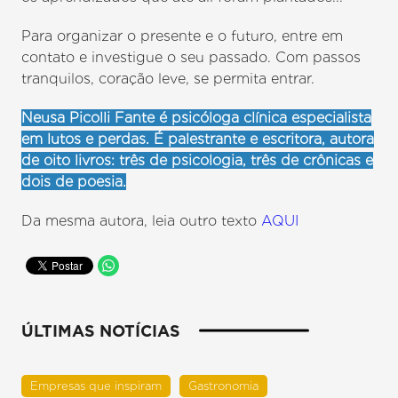
Para organizar o presente e o futuro, entre em
contato e investigue o seu passado. Com passos
tranquilos, coração leve, se permita entrar.
Neusa Picolli Fante é psicóloga clínica especialista
em lutos e perdas. É palestrante e escritora, autora
de oito livros: três de psicologia, três de crônicas e
dois de poesia.
Da mesma autora, leia outro texto
AQUI
ÚLTIMAS NOTÍCIAS
Empresas que inspiram
Gastronomia