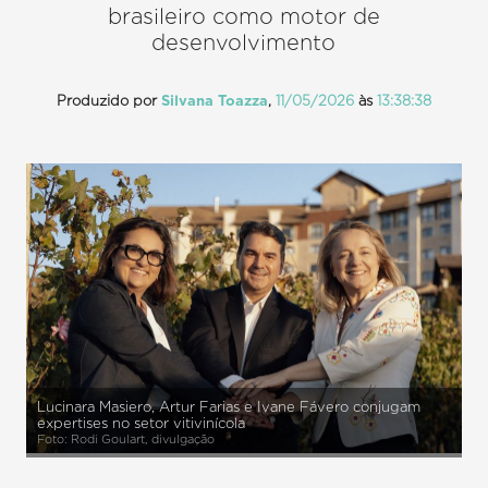
brasileiro como motor de
desenvolvimento
Produzido por
Silvana Toazza
,
11/05/2026
às
13:38:38
Lucinara Masiero, Artur Farias e Ivane Fávero conjugam
expertises no setor vitivinícola
Foto: Rodi Goulart, divulgação