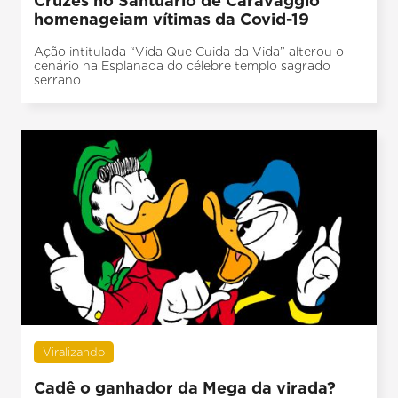
Cruzes no Santuário de Caravaggio
homenageiam vítimas da Covid-19
Ação intitulada “Vida Que Cuida da Vida” alterou o
cenário na Esplanada do célebre templo sagrado
serrano
Viralizando
Cadê o ganhador da Mega da virada?