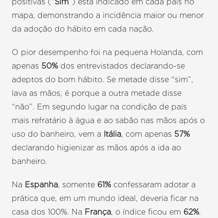
positivas (“
Sim
”) está indicado em cada país no
mapa, demonstrando a incidência maior ou menor
da adoção do hábito em cada nação.
O pior desempenho foi na pequena Holanda, com
apenas
50%
dos entrevistados declarando-se
adeptos do bom hábito. Se metade disse “sim”,
lava as mãos, é porque a outra metade disse
“não”. Em segundo lugar na condição de país
mais refratário à água e ao sabão nas mãos após o
uso do banheiro, vem a
Itália
, com apenas
57%
declarando higienizar as mãos após a ida ao
banheiro.
Na
Espanha
, somente
61%
confessaram adotar a
prática que, em um mundo ideal, deveria ficar na
casa dos 100%. Na
França
, o índice ficou em
62%
.