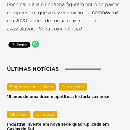
Por sinal, Itália e Espanha figuram entre os países
europeus em que a disseminação do
coronavírus
em 2020 se deu de forma mais rápida e
avassaladora. Seria coincidência?
ÚLTIMAS NOTÍCIAS
Empresas que inspiram
Gastronomia
15 anos de uma doce e apetitosa história caxiense
Olho vivo
Olha essa!
Indústria investe em nova sede quadruplicada em
Caxias do Sul