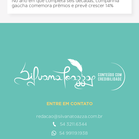
No ano em que completa seis décadas, companhia
gaúcha comemora prêmios e prevê crescer 14%
ENTRE EM CONTATO
redacao@silvanatoazza.com.br
54 3211.6344
54 99119.1938