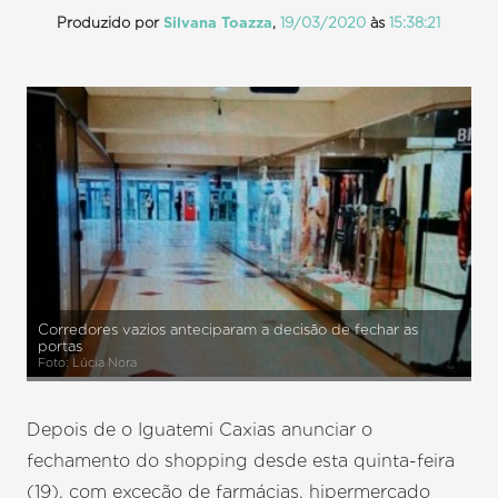
Produzido por
Silvana Toazza
,
19/03/2020
às
15:38:21
Corredores vazios anteciparam a decisão de fechar as
portas
Foto: Lúcia Nora
Depois de o Iguatemi Caxias anunciar o
fechamento do shopping desde esta quinta-feira
(19), com exceção de farmácias, hipermercado