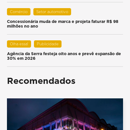
Comércio
Setor automotivo
Concessionária muda de marca e projeta faturar R$ 98
milhões no ano
Olha essa!
Publicidade
Agência da Serra festeja oito anos e prevê expansão de
30% em 2026
Recomendados