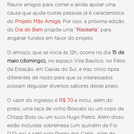
Reunir amigos para comer e ainda apoiar uma
causa que ajuda outras pessoas já é característica
do
Projeto Mão Amiga
. Por isso, a próxima edição
do
Dia do Bem
propõe uma “
Risoteria
” para
angariar fundos em favor do projeto.
O almoço, que se inicia às 12h, ocorre no dia
15 de
maio (domingo),
no espaço Villa Basilico, no Pátio
da Estação, em Caxias do Sul, e traz cinco tipos
diferentes de risoto para que os interessados
possam degustar diversos sabores desse prato.
O valor do ingresso é
R$ 70
e inclui, além do
prato, uma taça de vinho Boscato ou um copo de
Chopp Boss ou um suco Hugo Pietro. Além disso,
estão incluídas sobremesa (um quindim da Fio
D’Ouro) e café pelo Ponto dos Cafés, além de