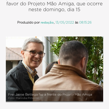
favor do Projeto Mão Amiga, que ocorre
neste domingo, dia 15
Produzido por
redação
,
13/05/2022
às
08:15:26
Frei Jaime Bettega faz a frente do Projeto Mão Amiga
Foto: Marindia Pimentel