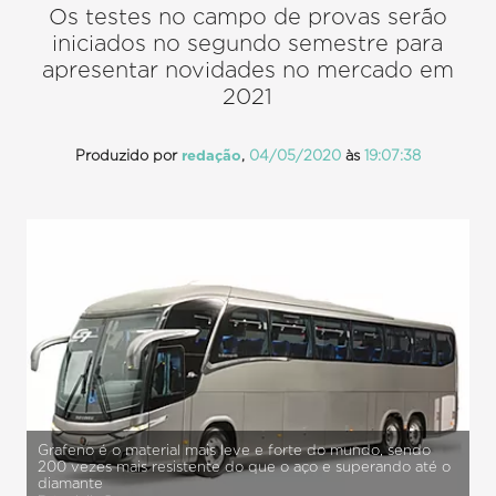
Os testes no campo de provas serão
iniciados no segundo semestre para
apresentar novidades no mercado em
2021
Produzido por
redação
,
04/05/2020
às
19:07:38
Grafeno é o material mais leve e forte do mundo, sendo
200 vezes mais resistente do que o aço e superando até o
diamante