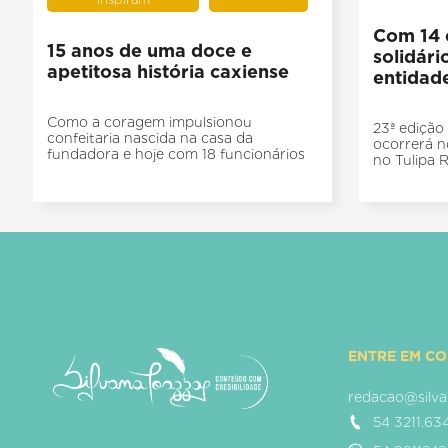
Com 14 c
15 anos de uma doce e
solidári
apetitosa história caxiense
entidad
Como a coragem impulsionou
23ª ediçã
confeitaria nascida na casa da
ocorrerá n
fundadora e hoje com 18 funcionários
no Tulipa 
ENTRE EM C
redacao@silva
54 3211.63