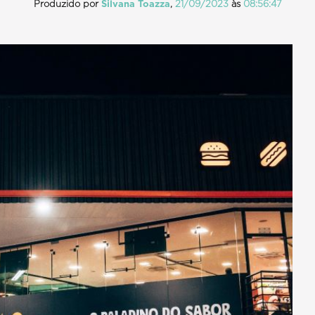
Produzido por
Silvana Toazza
,
21/09/2023
às
08:56:47