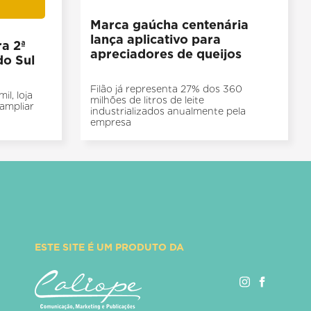
Marca gaúcha centenária
lança aplicativo para
ra 2ª
apreciadores de queijos
do Sul
Filão já representa 27% dos 360
l, loja
milhões de litros de leite
 ampliar
industrializados anualmente pela
empresa
ESTE SITE É UM PRODUTO DA