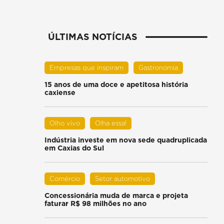
ÚLTIMAS NOTÍCIAS
Empresas que inspiram
Gastronomia
15 anos de uma doce e apetitosa história
caxiense
Olho vivo
Olha essa!
Indústria investe em nova sede quadruplicada
em Caxias do Sul
Comércio
Setor automotivo
Concessionária muda de marca e projeta
faturar R$ 98 milhões no ano