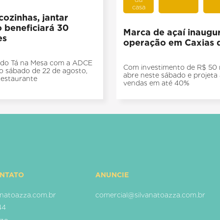
casa
ozinhas, jantar
o beneficiará 30
Marca de açaí inaugu
es
operação em Caxias 
o do Tá na Mesa com a ADCE
Com investimento de R$ 50 mi
o sábado de 22 de agosto,
abre neste sábado e projeta
Restaurante
vendas em até 40%
ONTATO
ANUNCIE
natoazza.com.br
comercial@silvanatoazza.com.br
44