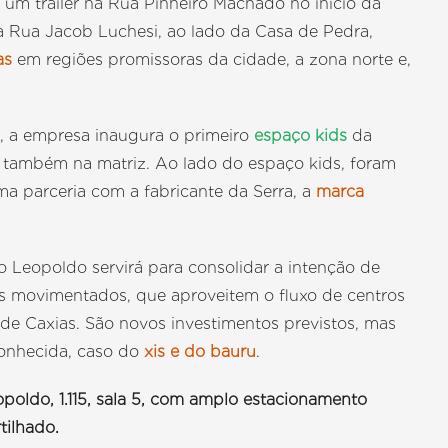
m trailer na Rua Pinheiro Machado no início da
 Rua Jacob Luchesi, ao lado da Casa de Pedra,
as
em regiões promissoras da cidade, a zona norte e,
, a empresa inaugura o primeiro
espaço kids
da
 também na matriz. Ao lado do espaço kids, foram
ma parceria com a fabricante da Serra, a
marca
o Leopoldo servirá para consolidar a intenção de
 movimentados, que aproveitem o fluxo de centros
e Caxias. São novos investimentos previstos, mas
conhecida, caso do
xis e do bauru
.
poldo, 1.115, sala 5, com amplo estacionamento
tilhado.