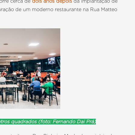
orre cerca de
dois anos depois
da implantação de
uração de um moderno restaurante na Rua Matteo
tros quadrados (foto: Fernando Dai Prá)