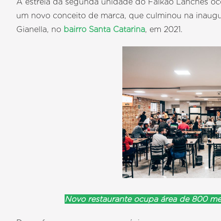
A estreia da segunda unidade do Falkão Lanches oc
um novo conceito de marca, que culminou na inaug
Gianella, no
bairro Santa Catarina
, em 2021.
Novo restaurante ocupa área de 800 me