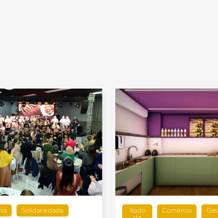
ia
Solidariedade
Xodó
Comércio
Gas
da