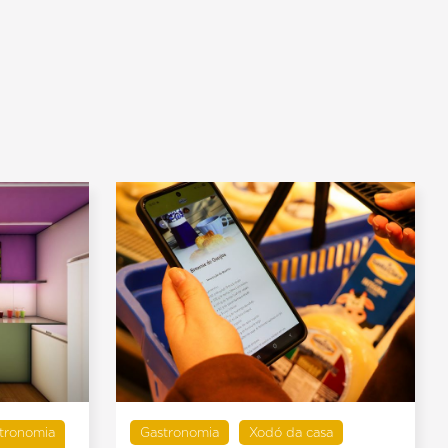
tronomia
Gastronomia
Xodó da casa