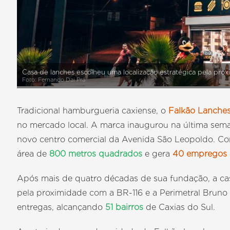
Casa de lanches escolheu uma localização estratégica pela prox
Foto: Fernando Dai Prá
Tradicional hamburgueria caxiense, o
Falkão Lanche
no mercado local. A marca inaugurou na última sem
novo centro comercial da Avenida São Leopoldo. Co
área de
800 metros quadrados
e gera
40 empregos 
Após mais de quatro décadas de sua fundação, a cas
pela proximidade com a BR-116 e a Perimetral Bruno 
entregas, alcançando
51 bairros
de Caxias do Sul.