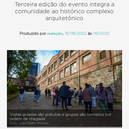
Terceira edição do evento integra a
comunidade ao histórico complexo
arquitetônico
Produzido por
redação
,
19/08/2022
às
09:03:20
Visitas guiadas são gratuitas e grupos são formados por
ordem de chegada
Foto: João Pedro Bressan