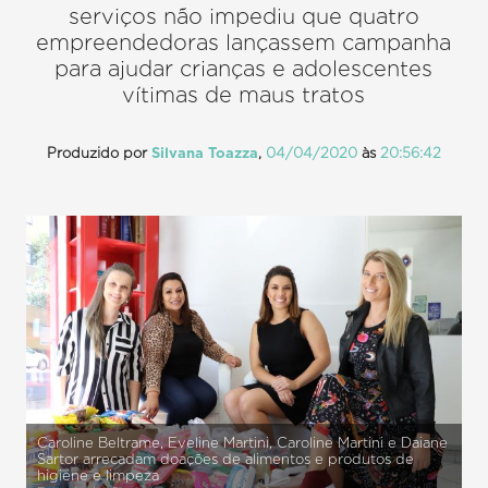
serviços não impediu que quatro
empreendedoras lançassem campanha
para ajudar crianças e adolescentes
vítimas de maus tratos
Produzido por
Silvana Toazza
,
04/04/2020
às
20:56:42
Caroline Beltrame, Eveline Martini, Caroline Martini e Daiane
Sartor arrecadam doações de alimentos e produtos de
higiene e limpeza