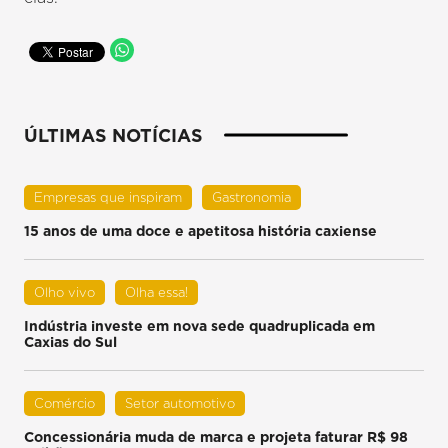
ÚLTIMAS NOTÍCIAS
Empresas que inspiram
Gastronomia
15 anos de uma doce e apetitosa história caxiense
Olho vivo
Olha essa!
Indústria investe em nova sede quadruplicada em
Caxias do Sul
Comércio
Setor automotivo
Concessionária muda de marca e projeta faturar R$ 98