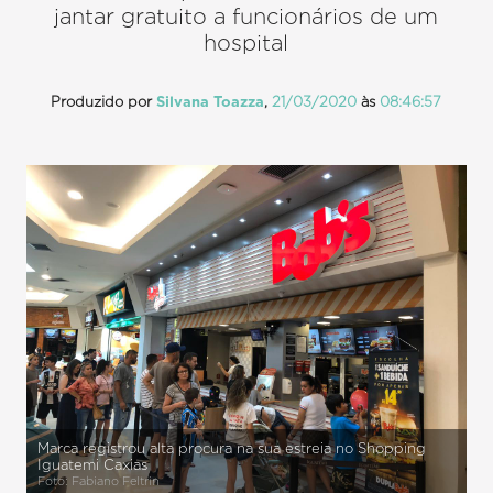
jantar gratuito a funcionários de um
hospital
Produzido por
Silvana Toazza
,
21/03/2020
às
08:46:57
Marca registrou alta procura na sua estreia no Shopping
Iguatemi Caxias
Foto: Fabiano Feltrin