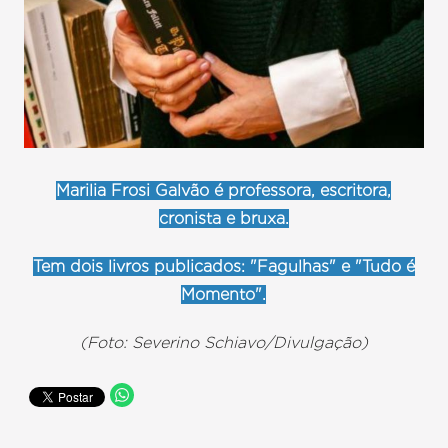
Marilia Frosi Galvão é professora, escritora,
cronista e bruxa.
Tem dois livros publicados: "Fagulhas" e "Tudo é
Momento".
(Foto: Severino Schiavo/Divulgação)