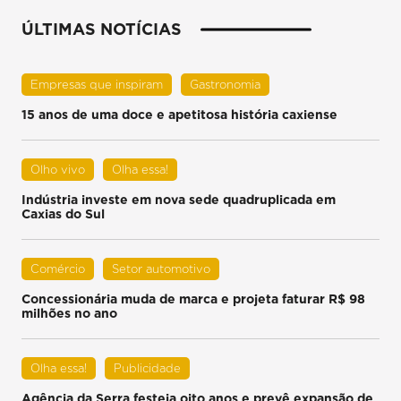
ÚLTIMAS NOTÍCIAS
Empresas que inspiram
Gastronomia
15 anos de uma doce e apetitosa história caxiense
Olho vivo
Olha essa!
Indústria investe em nova sede quadruplicada em
Caxias do Sul
Comércio
Setor automotivo
Concessionária muda de marca e projeta faturar R$ 98
milhões no ano
Olha essa!
Publicidade
Agência da Serra festeja oito anos e prevê expansão de