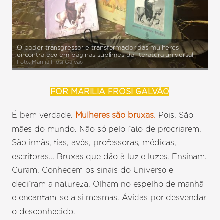
O poder transgressor e transformador das mulheres
encontra eco em páginas sublimes da literatura universal
Foto: Marilia Frosi Galvão
POR MARILIA FROSI GALVÃO
É bem verdade.
Mulheres são bruxas.
Pois. São
mães do mundo. Não só pelo fato de procriarem.
São irmãs, tias, avós, professoras, médicas,
escritoras... Bruxas que dão à luz e luzes. Ensinam.
Curam. Conhecem os sinais do Universo e
decifram a natureza. Olham no espelho de manhã
e encantam-se a si mesmas. Ávidas por desvendar
o desconhecido.