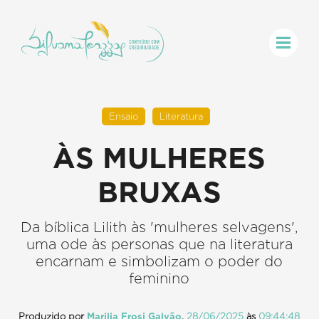
Ensaio
Literatura
ÀS MULHERES
BRUXAS
Da bíblica Lilith às 'mulheres selvagens',
uma ode às personas que na literatura
encarnam e simbolizam o poder do
feminino
Produzido por
Marilia Frosi Galvão
,
28/06/2025
às
09:44:48