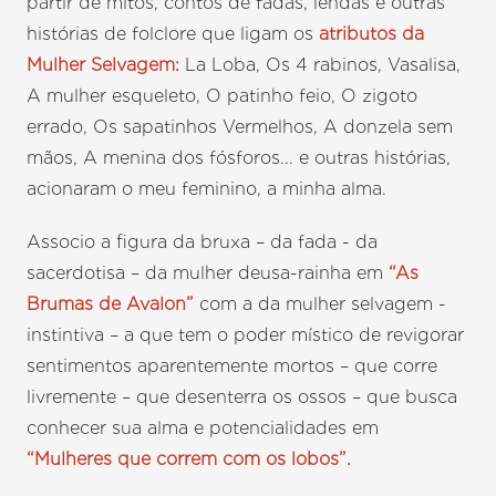
partir de mitos, contos de fadas, lendas e outras
histórias de folclore que ligam os
atributos da
Mulher Selvagem:
La Loba, Os 4 rabinos, Vasalisa,
A mulher esqueleto, O patinho feio, O zigoto
errado, Os sapatinhos Vermelhos, A donzela sem
mãos, A menina dos fósforos... e outras histórias,
acionaram o meu feminino, a minha alma.
Associo a figura da bruxa – da fada - da
sacerdotisa – da mulher deusa-rainha em
“As
Brumas de Avalon”
com a da mulher selvagem -
instintiva – a que tem o poder místico de revigorar
sentimentos aparentemente mortos – que corre
livremente – que desenterra os ossos – que busca
conhecer sua alma e potencialidades em
“Mulheres que correm com os lobos”.