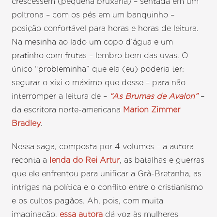
crescessem (pequena bruxaria) – sentada em um
poltrona – com os pés em um banquinho –
posição confortável para horas e horas de leitura.
Na mesinha ao lado um copo d’água e um
pratinho com frutas – lembro bem das uvas. O
único “probleminha” que ela (eu) poderia ter:
segurar o xixi o máximo que desse – para não
interromper a leitura de –
“As Brumas de Avalon”
–
da escritora norte-americana
Marion Zimmer
Bradley
.
Nessa saga, composta por 4 volumes – a autora
reconta a
lenda do Rei Artur
, as batalhas e guerras
que ele enfrentou para unificar a Grã-Bretanha, as
intrigas na política e o conflito entre o cristianismo
e os cultos pagãos. Ah, pois, com muita
imaginação,
essa autora
dá voz às mulheres