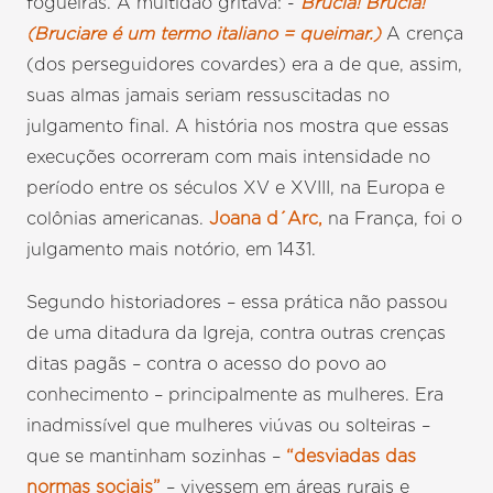
fogueiras. A multidão gritava: -
Brucia! Brucia!
(Bruciare é um termo italiano = queimar.)
A crença
(dos perseguidores covardes) era a de que, assim,
suas almas jamais seriam ressuscitadas no
julgamento final. A história nos mostra que essas
execuções ocorreram com mais intensidade no
período entre os séculos XV e XVIII, na Europa e
colônias americanas.
Joana d´Arc,
na França, foi o
julgamento mais notório, em 1431.
Segundo historiadores – essa prática não passou
de uma ditadura da Igreja, contra outras crenças
ditas pagãs – contra o acesso do povo ao
conhecimento – principalmente as mulheres. Era
inadmissível que mulheres viúvas ou solteiras –
que se mantinham sozinhas –
“desviadas das
normas sociais”
– vivessem em áreas rurais e