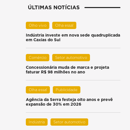
ÚLTIMAS NOTÍCIAS
Olho vivo
Olha essa!
Indústria investe em nova sede quadruplicada
em Caxias do Sul
Comércio
Setor automotivo
Concessionária muda de marca e projeta
faturar R$ 98 milhões no ano
Olha essa!
Publicidade
Agência da Serra festeja oito anos e prevê
expansão de 30% em 2026
Indústria
Setor automotivo