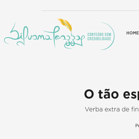
HOME
O tão es
Verba extra de f
P