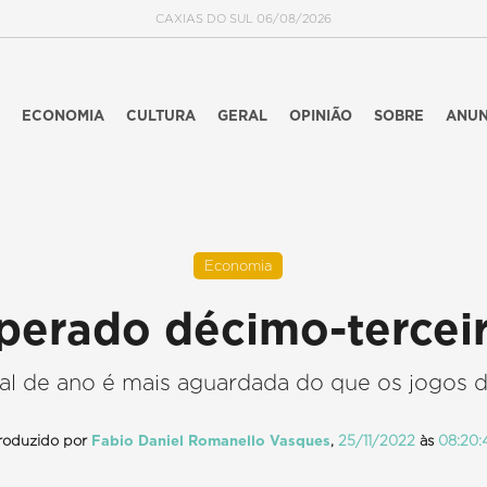
CAXIAS DO SUL 06/08/2026
ECONOMIA
CULTURA
GERAL
OPINIÃO
SOBRE
ANUN
Economia
perado décimo-terceir
inal de ano é mais aguardada do que os jogos
roduzido por
Fabio Daniel Romanello Vasques
,
25/11/2022
às
08:20: