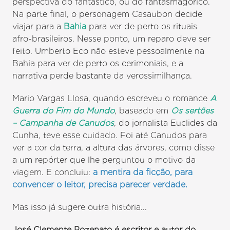
perspectiva do fantástico, ou do fantasmagórico.
Na parte final, o personagem Casaubon decide
viajar para a
Bahia
para ver de perto os rituais
afro-brasileiros. Nesse ponto, um reparo deve ser
feito. Umberto Eco não esteve pessoalmente na
Bahia para ver de perto os cerimoniais, e a
narrativa perde bastante da verossimilhança.
Mario Vargas Llosa, quando escreveu o romance
A
Guerra do Fim do Mundo
, baseado em
Os sertões
– Campanha de Canudos
, do jornalista Euclides da
Cunha, teve esse cuidado. Foi até Canudos para
ver a cor da terra, a altura das árvores, como disse
a um repórter que lhe perguntou o motivo da
viagem. E concluiu:
a mentira da ficção, para
convencer o leitor, precisa parecer verdade.
Mas isso já sugere outra história...
José Clemente Pozenato é escritor e autor do