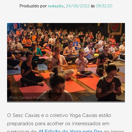
Produzido por
redação
,
24/06/2022
às
08:32:20
Foto: Candice Giazzon
O Sesc Caxias e o coletivo Yoga Caxias estão
preparados para acolher os interessados em
participar da
4ª Edição do Yoga pela Paz
ao longo