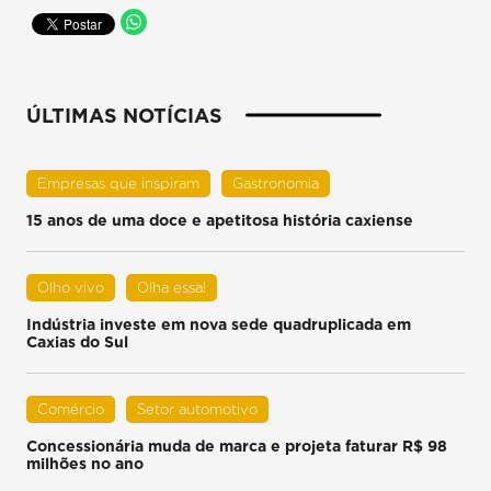
ÚLTIMAS NOTÍCIAS
Empresas que inspiram
Gastronomia
15 anos de uma doce e apetitosa história caxiense
Olho vivo
Olha essa!
Indústria investe em nova sede quadruplicada em
Caxias do Sul
Comércio
Setor automotivo
Concessionária muda de marca e projeta faturar R$ 98
milhões no ano