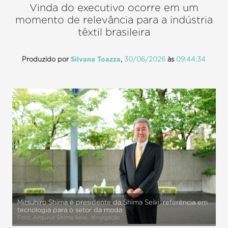
Vinda do executivo ocorre em um
momento de relevância para a indústria
têxtil brasileira
Produzido por
Silvana Toazza
,
30/06/2026
às
09:44:34
Mitsuhiro Shima é presidente da Shima Seiki, referência em
tecnologia para o setor da moda
Foto: Arquivo Shima Seiki, divulgação