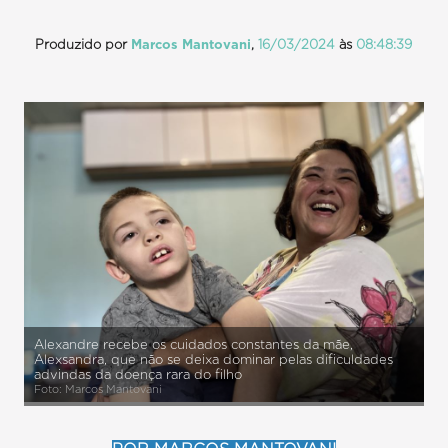
Produzido por
Marcos Mantovani
,
16/03/2024
às
08:48:39
Alexandre recebe os cuidados constantes da mãe,
Alexsandra, que não se deixa dominar pelas dificuldades
advindas da doença rara do filho
Foto: Marcos Mantovani