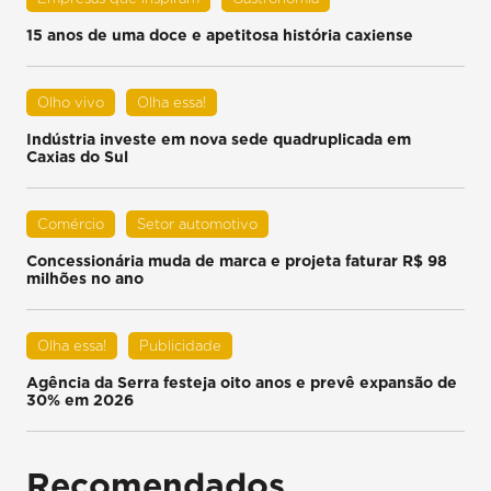
15 anos de uma doce e apetitosa história caxiense
Olho vivo
Olha essa!
Indústria investe em nova sede quadruplicada em
Caxias do Sul
Comércio
Setor automotivo
Concessionária muda de marca e projeta faturar R$ 98
milhões no ano
Olha essa!
Publicidade
Agência da Serra festeja oito anos e prevê expansão de
30% em 2026
Recomendados