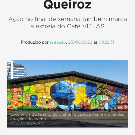
Queiroz
Ação no final de semana também marca
a estreia do Café VIELAS
Produzido por
redação
,
23/06/2022
às
09:22:31
Excelência do talento do grafiteiro carioca Acme é uma das
atrações do evento
Foto: DIVULGAÇÃO