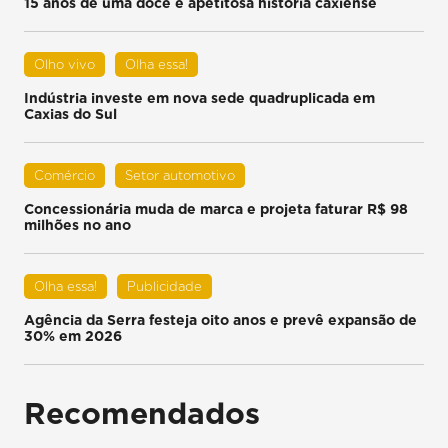
15 anos de uma doce e apetitosa história caxiense
Olho vivo
Olha essa!
Indústria investe em nova sede quadruplicada em
Caxias do Sul
Comércio
Setor automotivo
Concessionária muda de marca e projeta faturar R$ 98
milhões no ano
Olha essa!
Publicidade
Agência da Serra festeja oito anos e prevê expansão de
30% em 2026
Recomendados