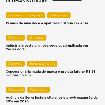
ÚLTIMAS NOTÍCIAS
Empresas que inspiram
Gastronomia
15 anos de uma doce e apetitosa história caxiense
Olho vivo
Olha essa!
Indústria investe em nova sede quadruplicada em
Caxias do Sul
Comércio
Setor automotivo
Concessionária muda de marca e projeta faturar R$ 98
milhões no ano
Olha essa!
Publicidade
Agência da Serra festeja oito anos e prevê expansão de
30% em 2026