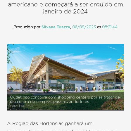
americano e começará a ser erguido em
janeiro de 2024
Produzido por
Silvana Toazza
,
06/09/2023
às
08:31:44
Outlet não concorre com shopping centers por se tratar de
um centro de compras para revendedores
Foto: M10 USA
A Região das Hortênsias ganhará um