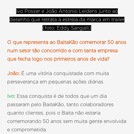
Ivo Posser e João Antonio Leidens junto ao
desenho que retrata a estreia da marca em trailer
(foto: Eddy Sangalli)
O que representa ao BaitaKão comemorar 50 anos
num setor tão concorrido e com tanta empresa
que fecha logo nos primeiros anos de vida?
João:
É uma vitória conquistada com muita
perseverança em pequenas ações diárias.
Ivo:
Essa conquista é de todos que um dia
passaram pelo BaitaKão, tanto colaboradores
quanto clientes, pois o Baita não estaria
comemorando 50 anos sem muita gente envolvida
e comprometida.