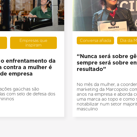
Empresas que
Conversa afiada
Dia da M
inspiram
“Nunca será sobre gê
o enfrentamento da
sempre será sobre en
a contra a mulher é
resultado”
 de empresa
No mês da mulher, a coorde
zações gaúchas são
marketing da Marcopolo co
as com selo de defesa dos
anos na empresa e aborda c
mininos
uma marca ao topo e como 
notabilizar num setor major
masculino