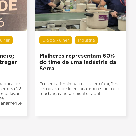
ulher
Dia da Mulher
Indústria
nero;
Mulheres representam 60%
tregar
do time de uma indústria da
Serra
nadora de
Presença feminina cresce em funções
memora 22
técnicas e de liderança, impulsionando
omo levar
mudanças no ambiente fabril
se
itariamente