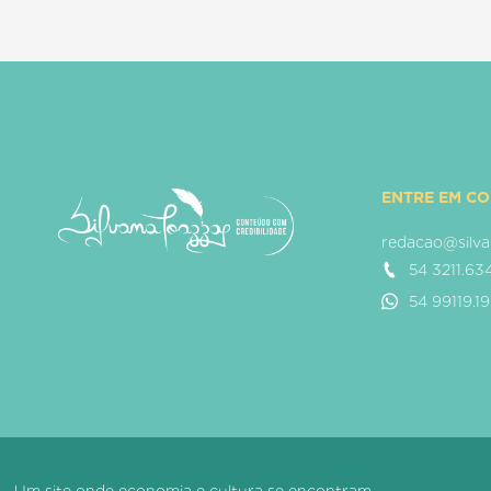
ENTRE EM C
redacao@silva
54 3211.63
54 99119.1
Um site onde economia e cultura se encontram