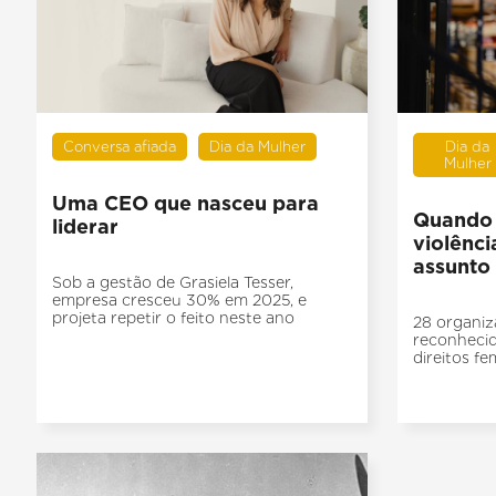
Conversa afiada
Dia da Mulher
Dia da
Mulher
Uma CEO que nasceu para
Quando 
liderar
violênci
assunto
Sob a gestão de Grasiela Tesser,
empresa cresceu 30% em 2025, e
projeta repetir o feito neste ano
28 organi
reconhecid
direitos fe