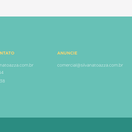
ONTATO
ANUNCIE
natoazza.com.br
comercial@silvanatoazza.com.br
44
938