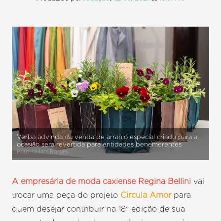
Verba advinda da venda de arranjo especial criado para a
ocasião será revertida para entidades benemerentes
Foto: Uiliam Borges
A empresária de moda caxiense Regina Bellini
vai
trocar uma peça do projeto
Circula Amor
para
quem desejar contribuir na 18ª edição de sua