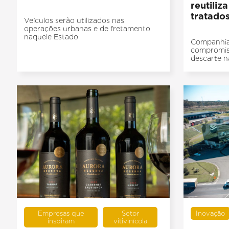
reutiliz
tratado
Veículos serão utilizados nas
operações urbanas e de fretamento
naquele Estado
Companhia
compromiss
descarte n
Empresas que
Setor
Inovação
inspiram
vitivinícola