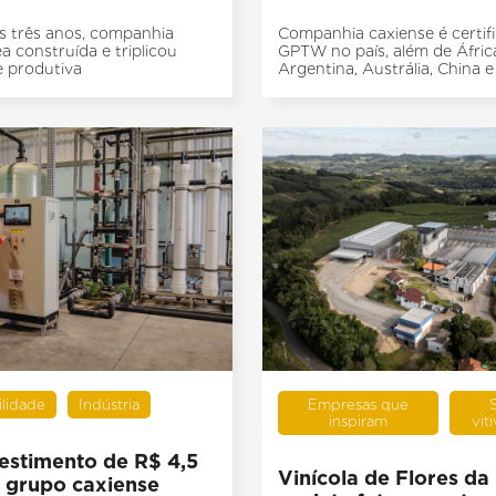
s três anos, companhia
Companhia caxiense é certif
a construída e triplicou
GPTW no país, além de África
 produtiva
Argentina, Austrália, China 
ilidade
Indústria
Empresas que
inspiram
vit
estimento de R$ 4,5
Vinícola de Flores d
, grupo caxiense