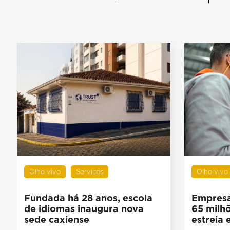
Olho vivo
Serviços
Olho vivo
Fundada há 28 anos, escola
Empresa
de idiomas inaugura nova
65 milh
sede caxiense
estreia 