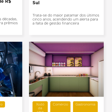
de R$
Sul
Trata-se do maior patamar dos últimos
s décadas,
cinco anos, acendendo um alerta para
a prêmios
a falta de gestão financeira
vo
Xodó
Comércio
Gastronomia
da
casa