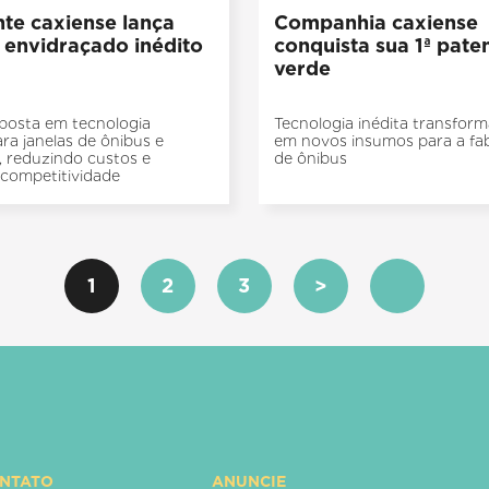
nte caxiense lança
Companhia caxiense
 envidraçado inédito
conquista sua 1ª pate
verde
aposta em tecnologia
Tecnologia inédita transform
ara janelas de ônibus e
em novos insumos para a fa
 reduzindo custos e
de ônibus
competitividade
1
2
3
>
ONTATO
ANUNCIE