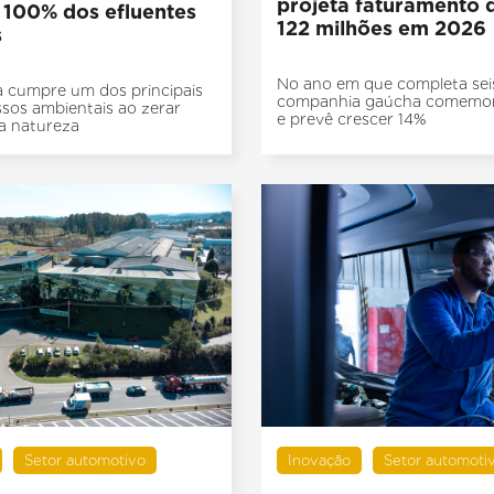
projeta faturamento 
a 100% dos efluentes
122 milhões em 2026
s
No ano em que completa sei
 cumpre um dos principais
companhia gaúcha comemor
os ambientais ao zerar
e prevê crescer 14%
a natureza
Setor automotivo
Inovação
Setor automoti