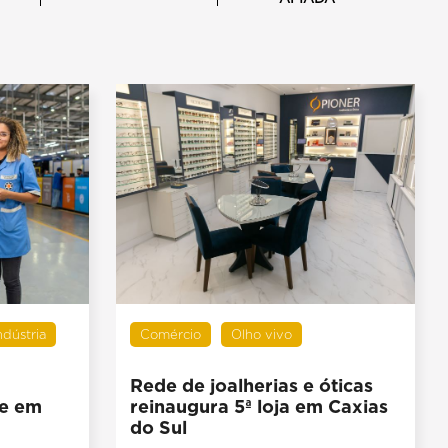
ndústria
Comércio
Olho vivo
Rede de joalherias e óticas
 e em
reinaugura 5ª loja em Caxias
do Sul