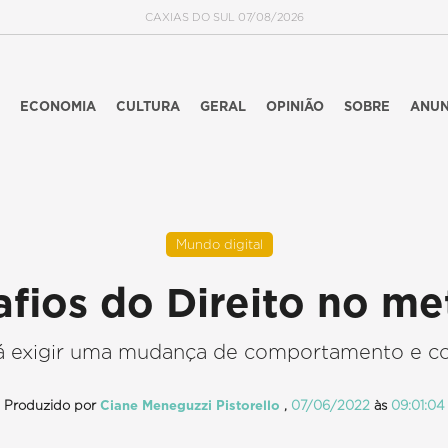
CAXIAS DO SUL 07/08/2026
ECONOMIA
CULTURA
GERAL
OPINIÃO
SOBRE
ANUN
Mundo digital
afios do Direito no me
rá exigir uma mudança de comportamento e c
Produzido por
Ciane Meneguzzi Pistorello
,
07/06/2022
às
09:01:04