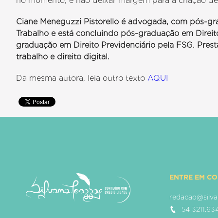
no momento, é não deixar margem para a criação d
Ciane Meneguzzi Pistorello é advogada, com pós-gra
Trabalho e está concluindo pós-graduação em Direito
graduação em Direito Previdenciário pela FSG. Prest
trabalho e direito digital.
Da mesma autora, leia outro texto
AQUI
ENTRE EM C
redacao@silva
54 3211.63