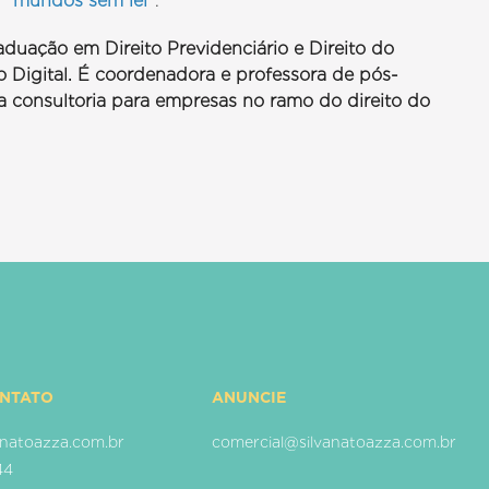
e
"mundos sem lei”
.
duação em Direito Previdenciário e Direito do
 Digital. É coordenadora e professora de pós-
a consultoria para empresas no ramo do direito do
ONTATO
ANUNCIE
natoazza.com.br
comercial@silvanatoazza.com.br
44