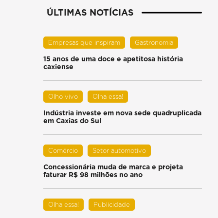
ÚLTIMAS NOTÍCIAS
Empresas que inspiram
Gastronomia
15 anos de uma doce e apetitosa história
caxiense
Olho vivo
Olha essa!
Indústria investe em nova sede quadruplicada
em Caxias do Sul
Comércio
Setor automotivo
Concessionária muda de marca e projeta
faturar R$ 98 milhões no ano
Olha essa!
Publicidade