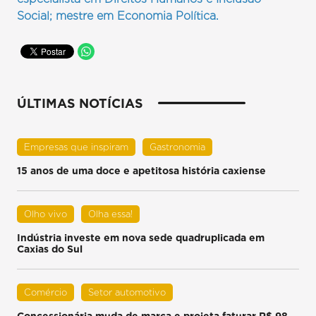
Social; mestre em Economia Política.
ÚLTIMAS NOTÍCIAS
Empresas que inspiram
Gastronomia
15 anos de uma doce e apetitosa história caxiense
Olho vivo
Olha essa!
Indústria investe em nova sede quadruplicada em
Caxias do Sul
Comércio
Setor automotivo
Concessionária muda de marca e projeta faturar R$ 98