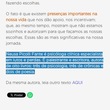
fazendo escolhas.
O fato é que existem
presenças importantes na
nossa vida
que nos dão apoio, nos incentivam;
que, ao mesmo tempo, mostram que não estamos
sozinhos e autorizam para que façamos as nossas
escolhas. Essas são as mais significativas na nossa
jornada.
Neusa Picolli Fante é psicóloga clínica especialista
em lutos e perdas. É palestrante e escritora, autora
de oito livros: três de psicologia, três de crônicas e
dois de poesia.
Da mesma autora, leia outro texto
AQUI