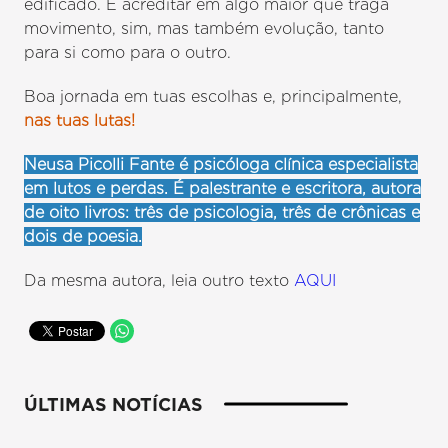
edificado. É acreditar em algo maior que traga
movimento, sim, mas também evolução, tanto
para si como para o outro.
Boa jornada em tuas escolhas e, principalmente,
nas tuas lutas!
Neusa Picolli Fante é psicóloga clínica especialista
em lutos e perdas. É palestrante e escritora, autora
de oito livros: três de psicologia, três de crônicas e
dois de poesia.
Da mesma autora, leia outro texto
AQUI
ÚLTIMAS NOTÍCIAS