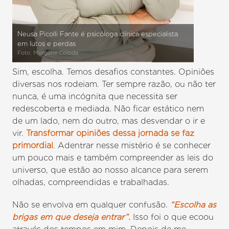
Neusa Picolli Fante é psicóloga clínica especialista
em lutos e perdas
Foto: Morgane Coloda
Sim, escolha. Temos desafios constantes. Opiniões
diversas nos rodeiam. Ter sempre razão, ou não ter
nunca, é uma incógnita que necessita ser
redescoberta e mediada. Não ficar estático nem
de um lado, nem do outro, mas desvendar o ir e
vir.
Transformar opiniões dessa jornada se faz
primordial
. Adentrar nesse mistério é se conhecer
um pouco mais e também compreender as leis do
universo, que estão ao nosso alcance para serem
olhadas, compreendidas e trabalhadas.
Não se envolva em qualquer confusão.
“Escolha as
brigas em que deseja entrar”.
Isso foi o que ecoou