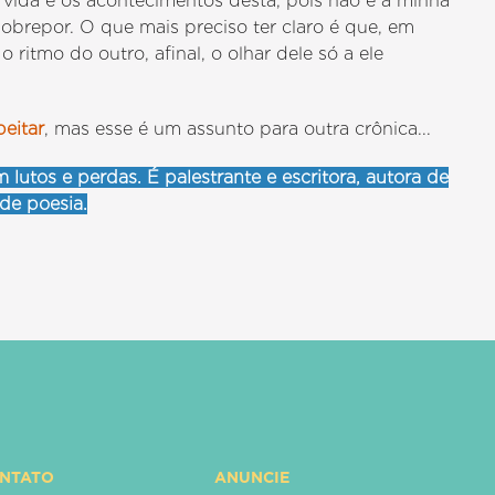
 vida e os acontecimentos desta, pois não é a minha
obrepor. O que mais preciso ter claro é que, em
 ritmo do outro, afinal, o olhar dele só a ele
eitar
, mas esse é um assunto para outra crônica...
m lutos e perdas. É palestrante e escritora, autora de
 de poesia.
ONTATO
ANUNCIE