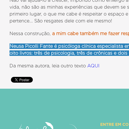
Não vai ajudá-lo a crescer, impondo como enxergo a
vida, não são as minhas experiências que devem se s
primeiro lugar, o que me cabe é respeitar o espaço e o
pertence... São resgates dele com ele mesmo!
Nessa construção,
a mim cabe também me fazer resp
Neusa Picolli Fante é psicóloga clínica especialista e
oito livros: três de psicologia, três de crônicas e dois
Da mesma autora, leia outro texto
AQUI
ENTRE EM C