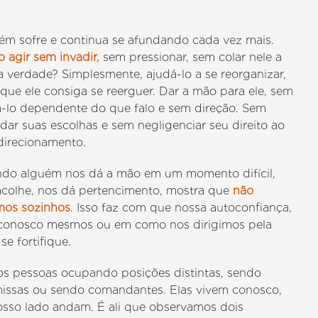
ém sofre e continua se afundando cada vez mais.
 agir sem invadir,
sem pressionar, sem colar nele a
a verdade? Simplesmente, ajudá-lo a se reorganizar,
que ele consiga se reerguer. Dar a mão para ele, sem
á-lo dependente do que falo e sem direção. Sem
idar suas escolhas e sem negligenciar seu direito ao
direcionamento.
do alguém nos dá a mão em um momento difícil,
acolhe, nos dá pertencimento, mostra que
não
mos sozinhos
. Isso faz com que nossa autoconfiança,
 conosco mesmos ou em como nos dirigimos pela
 se fortifique.
s pessoas ocupando posições distintas, sendo
issas ou sendo comandantes. Elas vivem conosco,
osso lado andam. É ali que observamos dois