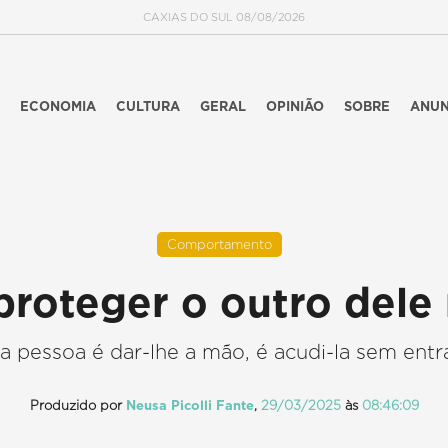
CAXIAS DO SUL 08/08/2026
ECONOMIA
CULTURA
GERAL
OPINIÃO
SOBRE
ANUN
Comportamento
roteger o outro del
a pessoa é dar-lhe a mão, é acudi-la sem entr
Produzido por
Neusa Picolli Fante
,
29/03/2025
às
08:46:09