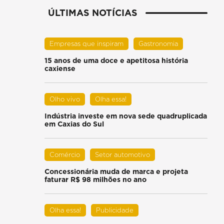
ÚLTIMAS NOTÍCIAS
Empresas que inspiram
Gastronomia
15 anos de uma doce e apetitosa história
caxiense
Olho vivo
Olha essa!
Indústria investe em nova sede quadruplicada
em Caxias do Sul
Comércio
Setor automotivo
Concessionária muda de marca e projeta
faturar R$ 98 milhões no ano
Olha essa!
Publicidade