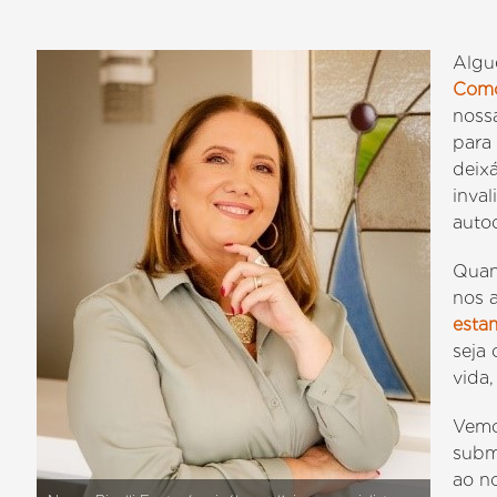
Algu
Como
noss
para 
deix
inval
auto
Quan
nos 
esta
seja
vida,
Vemo
subm
ao n