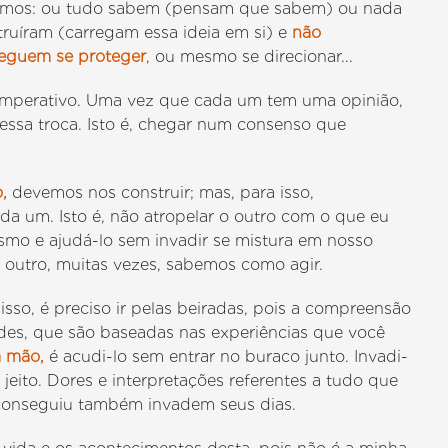
emos: ou tudo sabem (pensam que sabem) ou nada
truíram (carregam essa ideia em si) e
não
eguem se proteger
, ou mesmo se direcionar...
 é imperativo. Uma vez que cada um tem uma opinião,
 essa troca. Isto é, chegar num consenso que
,
devemos nos construir; mas, para isso,
da um. Isto é, não atropelar o outro com o que eu
esmo e ajudá-lo sem invadir se mistura em nosso
 outro, muitas vezes, sabemos como agir.
isso, é preciso ir pelas beiradas, pois a compreensão
des, que são baseadas nas experiências que você
a mão,
é acudi-lo sem entrar no buraco junto. Invadi-
eu jeito. Dores e interpretações referentes a tudo que
 conseguiu também invadem seus dias.