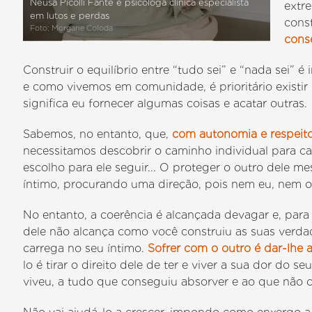
Neusa Picolli Fante é psicóloga clínica especialista
extr
em lutos e perdas
cons
Foto: Morgane Coloda
cons
Construir o equilíbrio entre “tudo sei” e “nada sei”
e como vivemos em comunidade, é prioritário existir
significa eu fornecer algumas coisas e acatar outras.
Sabemos, no entanto, que,
com autonomia e respeito
necessitamos descobrir o caminho individual para ca
escolho para ele seguir... O proteger o outro dele m
íntimo, procurando uma direção, pois nem eu, nem o
No entanto, a coerência é alcançada devagar e, para 
dele não alcança como você construiu as suas verda
carrega no seu íntimo.
Sofrer com o outro é dar-lhe 
lo é tirar o direito dele de ter e viver a sua dor do s
viveu, a tudo que conseguiu absorver e ao que não