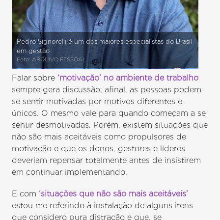
Pedro Signorelli é um dos maiores especialistas do Brasil
em gestão
Foto: ARQUIVO PESSOAL
Falar sobre
‘motivação’ no ambiente de trabalho
sempre gera discussão, afinal, as pessoas podem
se sentir motivadas por motivos diferentes e
únicos. O mesmo vale para quando começam a se
sentir desmotivadas. Porém, existem situações que
não são mais aceitáveis como propulsores de
motivação e que os donos, gestores e líderes
deveriam repensar totalmente antes de insistirem
em continuar implementando.
E com
‘situações que não são mais aceitáveis’
estou me referindo à instalação de alguns itens
que considero pura distração e que, se