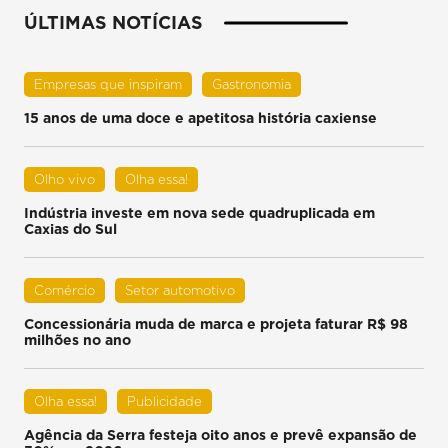
ÚLTIMAS NOTÍCIAS
Empresas que inspiram
Gastronomia
15 anos de uma doce e apetitosa história caxiense
Olho vivo
Olha essa!
Indústria investe em nova sede quadruplicada em
Caxias do Sul
Comércio
Setor automotivo
Concessionária muda de marca e projeta faturar R$ 98
milhões no ano
Olha essa!
Publicidade
Agência da Serra festeja oito anos e prevê expansão de