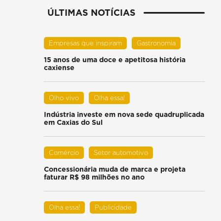
ÚLTIMAS NOTÍCIAS
Empresas que inspiram
Gastronomia
15 anos de uma doce e apetitosa história
caxiense
Olho vivo
Olha essa!
Indústria investe em nova sede quadruplicada
em Caxias do Sul
Comércio
Setor automotivo
Concessionária muda de marca e projeta
faturar R$ 98 milhões no ano
Olha essa!
Publicidade