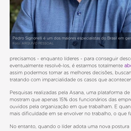
Pedro Signorelli é um dos maiores especialistas do Brasil em ge
Foto: ARQUIVO PESSOAL
precisamos - enquanto líderes - para conseguir desc
eventualmente resolvê-los, é estarmos totalmente
ab
assim podermos tomar as melhores decisões, buscan
tratando com imparcialidade os casos que acontece
Pesquisas realizadas pela Asana, uma plataforma de
mostram que apenas 15% dos funcionários das empr
ouvidos pela organização em que trabalham. E quan
mais dificuldade em se envolver no trabalho, o que
No entanto, quando o líder adota uma nova postura 