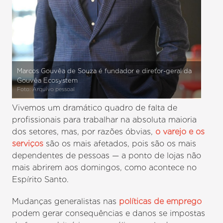
Marcos Gouvêa de Souza é fundador e diretor-geral da
Gouvêa Ecosystem
Foto: Arquivo pessoal
Vivemos um dramático quadro de falta de
profissionais para trabalhar na absoluta maioria
dos setores, mas, por razões óbvias,
o varejo e os
serviços
são os mais afetados, pois são os mais
dependentes de pessoas — a ponto de lojas não
mais abrirem aos domingos, como acontece no
Espírito Santo.
Mudanças generalistas nas
políticas de emprego
podem gerar consequências e danos se impostas