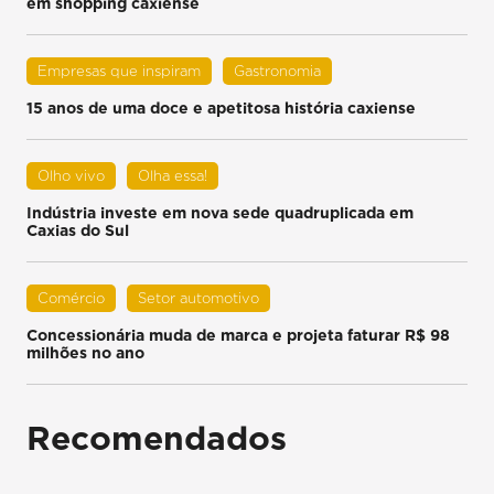
em shopping caxiense
Empresas que inspiram
Gastronomia
15 anos de uma doce e apetitosa história caxiense
Olho vivo
Olha essa!
Indústria investe em nova sede quadruplicada em
Caxias do Sul
Comércio
Setor automotivo
Concessionária muda de marca e projeta faturar R$ 98
milhões no ano
Recomendados