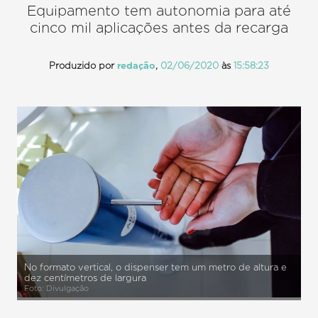
Equipamento tem autonomia para até
cinco mil aplicações antes da recarga
Produzido por
redação
,
02/06/2020
às
15:58:23
No formato vertical, o dispenser tem um metro de altura e
dez centímetros de largura
Foto: Divulgação