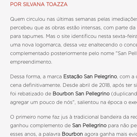
POR SILVANA TOAZZA
Quem circulou nas últimas semanas pelas imediaçõe
percebeu que as obras estão intensas, com parte d
para tapumes. Mas o site identificou nesta sexta-feir
uma nova logomarca, dessa vez enaltecendo o conc
complementado posteriormente pelo nome "San Pelle
empreendimento.
Dessa forma, a marca
Estação San Pelegrino
, com a 
cena definitivamente. Desde abril de 2018, após ter
foi rebatizado de
Bourbon San Pellegrino
(duplican
agregar um pouco de nós", salientou na época o exec
O primeiro nome faz jus à tradicional bandeira da r
ganhou complemento de
San Pellegrino
para não pe
esses anos, a palavra
Bourbon
agora ganha mais evi