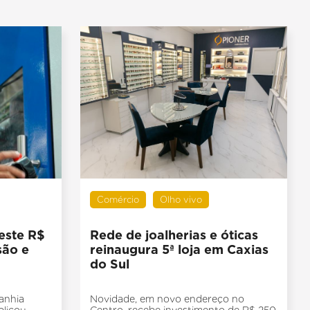
Comércio
Olho vivo
este R$
Rede de joalherias e óticas
são e
reinaugura 5ª loja em Caxias
do Sul
anhia
Novidade, em novo endereço no