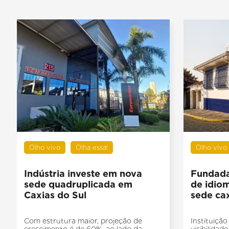
Olho vivo
Olha essa!
Olho vivo
Indústria investe em nova
Fundada
sede quadruplicada em
de idio
Caxias do Sul
sede ca
Com estrutura maior, projeção de
Instituiçã