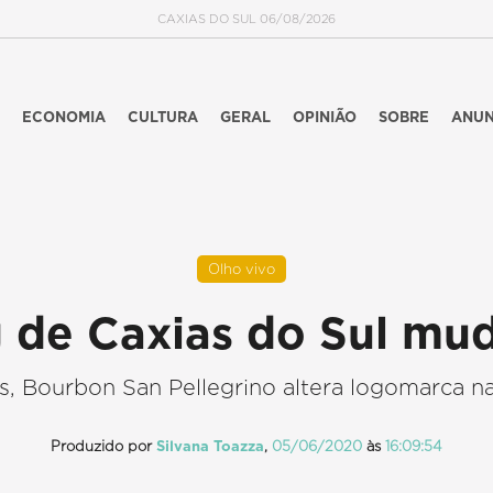
CAXIAS DO SUL 06/08/2026
ECONOMIA
CULTURA
GERAL
OPINIÃO
SOBRE
ANUN
Olho vivo
 de Caxias do Sul mud
, Bourbon San Pellegrino altera logomarca n
Produzido por
Silvana Toazza
,
05/06/2020
às
16:09:54