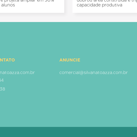
de e projeta ampliar em 30%
dobrou área construída e tri
 alunos
capacidade produtiva
ONTATO
ANUNCIE
natoazza.com.br
comercial@silvanatoazza.com.br
44
938