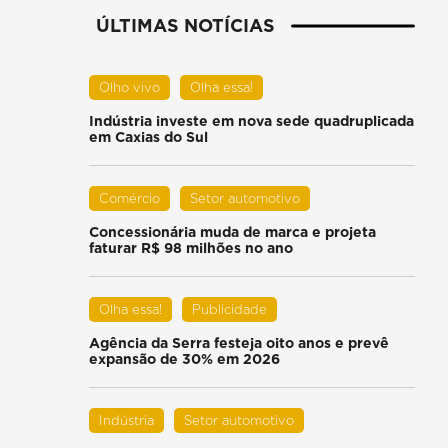
ÚLTIMAS NOTÍCIAS
Olho vivo
Olha essa!
Indústria investe em nova sede quadruplicada
em Caxias do Sul
Comércio
Setor automotivo
Concessionária muda de marca e projeta
faturar R$ 98 milhões no ano
Olha essa!
Publicidade
Agência da Serra festeja oito anos e prevê
expansão de 30% em 2026
Indústria
Setor automotivo