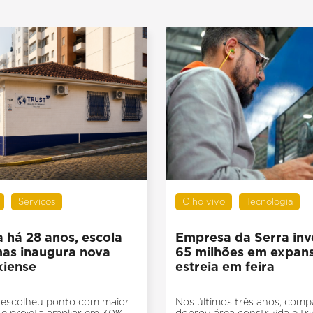
Serviços
Olho vivo
Tecnologia
 há 28 anos, escola
Empresa da Serra inv
mas inaugura nova
65 milhões em expan
xiense
estreia em feira
o escolheu ponto com maior
Nos últimos três anos, comp