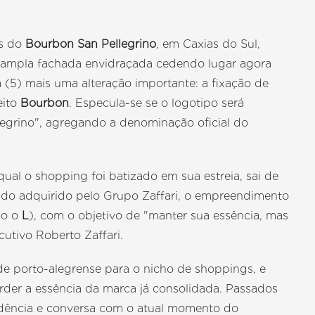
s do
Bourbon San Pellegrino
, em Caxias do Sul,
a ampla fachada envidraçada cedendo lugar agora
a (5) mais uma alteração importante: a fixação de
eito
Bourbon
. Especula-se se o logotipo será
grino", agregando a denominação oficial do
qual o shopping foi batizado em sua estreia, sai de
 sido adquirido pelo Grupo Zaffari, o empreendimento
do o
L
), com o objetivo de "manter sua essência, mas
utivo Roberto Zaffari.
ede porto-alegrense para o nicho de shoppings, e
rder a essência da marca já consolidada. Passados
dência e conversa com o atual momento do