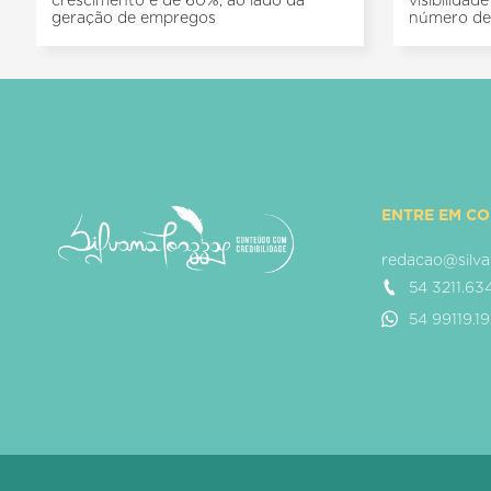
crescimento é de 60%, ao lado da
visibilida
geração de empregos
número de
ENTRE EM C
redacao@silva
54 3211.63
54 99119.1