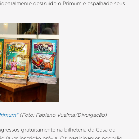
acidentalmente destruído o Primum e espalhado seus
"Primum"
(Foto: Fabiano Vuelma/Divulgação)
 ingressos gratuitamente na bilheteria da Casa da
io fazer inscrição prévia. Os participantes poderão