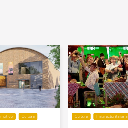
omotivo
Cultura
Cultura
Imigração italiana