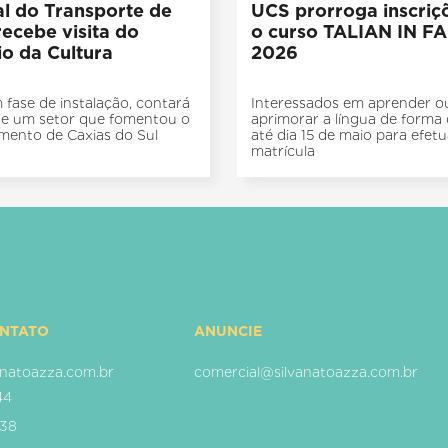
l do Transporte de
UCS prorroga inscriç
ecebe visita do
o curso TALIAN IN F
io da Cultura
2026
m fase de instalação, contará
Interessados em aprender o
 de um setor que fomentou o
aprimorar a língua de forma
mento de Caxias do Sul
até dia 15 de maio para efetu
matrícula
ONTATO
ANUNCIE
natoazza.com.br
comercial@silvanatoazza.com.br
44
938