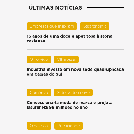
ÚLTIMAS NOTÍCIAS
Empresas que inspiram
Gastronomia
15 anos de uma doce e apetitosa história
caxiense
Olho vivo
Olha essa!
Indústria investe em nova sede quadruplicada
em Caxias do Sul
Comércio
Setor automotivo
Concessionária muda de marca e projeta
faturar R$ 98 milhões no ano
Olha essa!
Publicidade