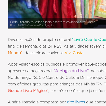
Série literária foi criada pela escritora caxiense Vivi Costa
Foto: Fabiano Vuelma/Divulgação
Diversas ações do projeto cultural
“Livro Que Te Que
final de semana, dias 24 e 25. As atividades fazem alu
Mundo”
, da escritora caxiense
Vivi Costa.
Após visitar escolas públicas e promover bate-papos 
apresenta a peça teatral
"A Magia do Livro"
, no sába
No domingo (25), o Centro de Cultura Dr. Henrique 
com oficinas gratuitas para crianças das 14h às 17h.
Grande Livro Mágico"
, em três sessões que já estão
A série literária é composta por
oito livros
que contam