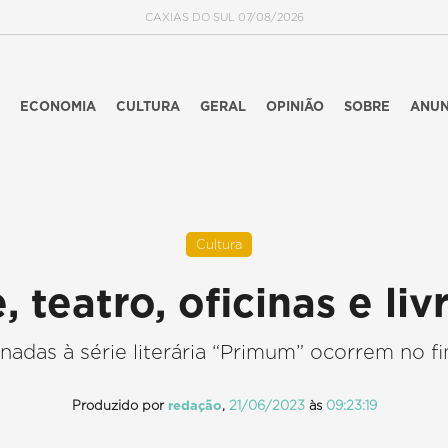
CAXIAS DO SUL 07/08/2026
ECONOMIA
CULTURA
GERAL
OPINIÃO
SOBRE
ANUN
Cultura
, teatro, oficinas e li
onadas à série literária “Primum” ocorrem no 
Produzido por
redação
,
21/06/2023
às
09:23:19