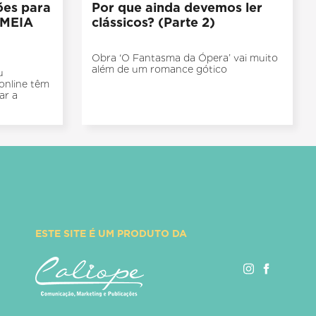
ões para
Por que ainda devemos ler
AMEIA
clássicos? (Parte 2)
Obra ‘O Fantasma da Ópera’ vai muito
além de um romance gótico
u
 online têm
ar a
ESTE SITE É UM PRODUTO DA