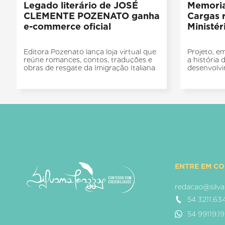
Legado literário de JOSÉ
Memoria
CLEMENTE POZENATO ganha
Cargas r
e-commerce oficial
Ministér
Editora Pozenato lança loja virtual que
Projeto, e
reúne romances, contos, traduções e
a história
obras de resgate da Imigração Italiana
desenvolvi
ENTRE EM C
redacao@silva
54 3211.63
54 99119.1