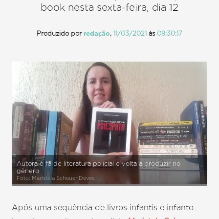
book nesta sexta-feira, dia 12
Produzido por
redação
,
11/03/2021
às
09:30:17
Autora é fã de literatura policial e volta a produzir no
gênero
Foto: Maristela Scheuer Deves
Após uma sequência de livros infantis e infanto-