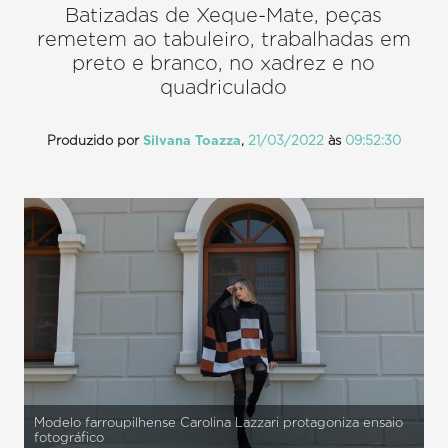
Batizadas de Xeque-Mate, peças
remetem ao tabuleiro, trabalhadas em
preto e branco, no xadrez e no
quadriculado
Produzido por
Silvana Toazza
,
21/03/2022
às
09:52:30
Modelo farroupilhense Carolina Lazzari protagoniza ensaio
fotográfico