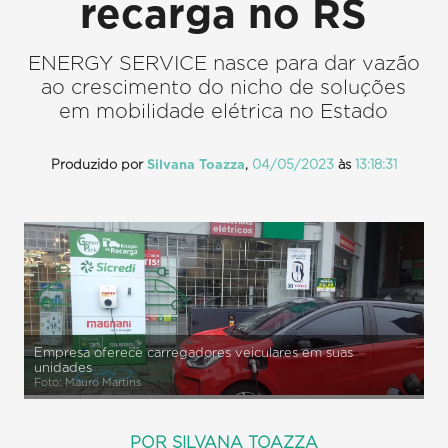
recarga no RS
ENERGY SERVICE nasce para dar vazão
ao crescimento do nicho de soluções
em mobilidade elétrica no Estado
Produzido por
Silvana Toazza
,
04/05/2023
às
13:18:31
Empresa oferece carregadores veiculares em suas
unidades
Foto: Mauro Martins
POR SILVANA TOAZZA