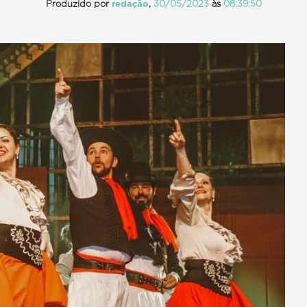
Produzido por
redação
,
30/05/2023
às
08:39:50