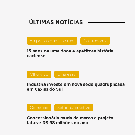
ÚLTIMAS NOTÍCIAS
Empresas que inspiram
Gastronomia
15 anos de uma doce e apetitosa história
caxiense
Olho vivo
Olha essa!
Indústria investe em nova sede quadruplicada
em Caxias do Sul
Comércio
Setor automotivo
Concessionária muda de marca e projeta
faturar R$ 98 milhões no ano