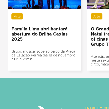
Arte
Arte
Família Lima abrilhantará
O Grand
abertura do Brilha Caxias
Natal tr
2025
oficinas
Grupo T
Grupo musical sobe ao palco da Praça
da Estação Férrea dia 18 de novembro,
Atenção ar
às 19h30min
nesta sext
circo, maqu
ENTRE EM C