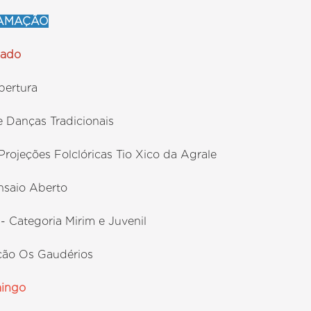
AMAÇÃO
bado
bertura
e Danças Tradicionais
rojeções Folclóricas Tio Xico da Agrale
Ensaio Aberto
- Categoria Mirim e Juvenil
ção Os Gaudérios
ingo