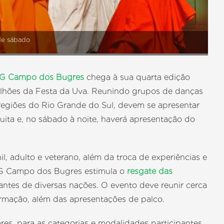
 de sábado
CTG Campo dos Bugres
chega à sua quarta edição
vilhões da Festa da Uva. Reunindo grupos de danças
 regiões do Rio Grande do Sul, devem se apresentar
uita e, no sábado à noite, haverá apresentação do
l, adulto e veterano, além da troca de experiências e
CTG Campo dos Bugres estimula o
resgate das
ntes de diversas nações. O evento deve reunir cerca
ormação, além das apresentações de palco.
res, para as categorias e modalidades participantes.