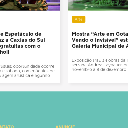
Arte
e Espetáculo de
Mostra “Arte em Gota
az a Caxias do Sul
Vendo o Invisível” est
 gratuitas com o
Galeria Municipal de 
holl
Exposição traz 34 obras da 
serrana Andrea Laybauer, de
tistas: oportunidade ocorre
novembro a 9 de dezembro
a e sábado, com módulos de
iagem artística e figurino
ONTATO
ANUNCIE