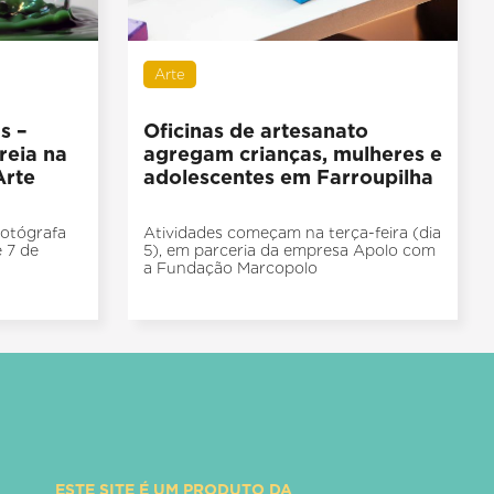
Arte
s –
Oficinas de artesanato
reia na
agregam crianças, mulheres e
Arte
adolescentes em Farroupilha
fotógrafa
Atividades começam na terça-feira (dia
 7 de
5), em parceria da empresa Apolo com
a Fundação Marcopolo
ESTE SITE É UM PRODUTO DA