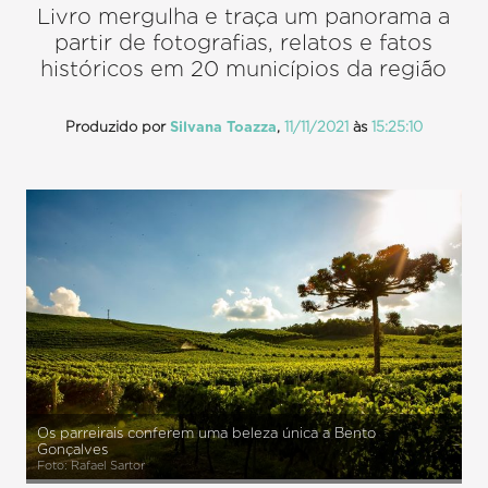
Livro mergulha e traça um panorama a
partir de fotografias, relatos e fatos
históricos em 20 municípios da região
Produzido por
Silvana Toazza
,
11/11/2021
às
15:25:10
Os parreirais conferem uma beleza única a Bento
Gonçalves
Foto: Rafael Sartor