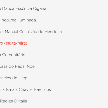
e Dança Essência Cigana
 noturna iluminada
nda Marcial Cristóvão de Mendoza
o (sexta-feira)
o Comunitário
 Casa do Papai Noel
asseios de Jeep
ola Ismael Chaves Barcellos
Radize D'Italia