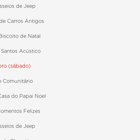
asseios de Jeep
 de Carros Antigos
 Biscoito de Natal
o Santos Acústico
bro (sábado)
o Comunitário
 Casa do Papai Noel
 Momentos Felizes
asseios de Jeep