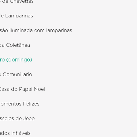
o de Chevettes
 de Lamparinas
issão iluminada com lamparinas
da Coletânea
ro (domingo)
o Comunitário
 Casa do Papai Noel
 Momentos Felizes
asseios de Jeep
edos infláveis