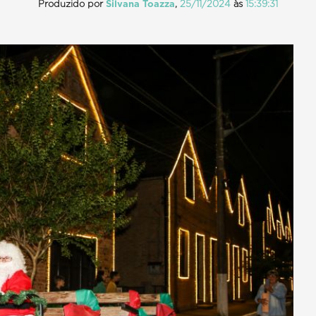
Produzido por
Silvana Toazza
,
25/11/2024
às
15:39:31