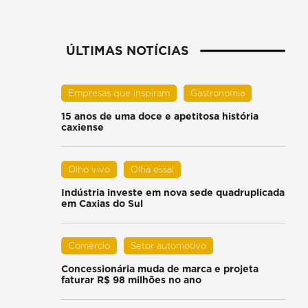
ÚLTIMAS NOTÍCIAS
Empresas que inspiram
Gastronomia
15 anos de uma doce e apetitosa história
caxiense
Olho vivo
Olha essa!
Indústria investe em nova sede quadruplicada
em Caxias do Sul
Comércio
Setor automotivo
Concessionária muda de marca e projeta
faturar R$ 98 milhões no ano