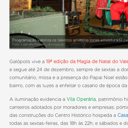
Programação valoriza os talentos artísticos locais emoldurada pe
Foto: Leandra Romani, divulgação
Galópolis vive a
19ª edição da Magia de Natal do Val
e segue até 24 de dezembro, sempre de sextas a dom
comunitário, missa e a presença do Papai Noel estã
bairro, com as luzes a enfeitar o casario de época da
A iluminação evidencia a
Vila Operária
, patrimônio h
canteiros adotados por moradores e empresas; pórtic
das construções do Centro Histórico hospeda a
Casa
todas as sextas-feiras, das 18h às 22h; e sábados e 